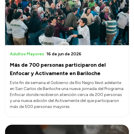
Acerca de Río Negro
Historia
Geografía
Invertí en Río Negro
Adultos Mayores
16 de jun de 2026
Más de 700 personas participaron del
Transparencia
Enfocar y Activamente en Bariloche
Presupuesto
Este fin de semana el Gobierno de Rio Negro llevó adelante
en San Carlos de Bariloche una nueva jornada del Programa
Boletín Oficial
Enfocar donde recibieron atención cerca de 200 personas
Compras y licitaciones
y una nueva edición del Activamente del que participaron
más de 500 personas mayores.
Consulta de expedientes
Consulta de pago a proveedores
Convocatorias