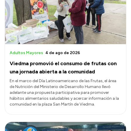
Acerca de Río Negro
Historia
Geografía
Invertí en Río Negro
Adultos Mayores
4 de ago de 2026
Viedma promovió el consumo de frutas con
Transparencia
una jornada abierta a la comunidad
Presupuesto
En el marco del Día Latinoamericano de las Frutas, el área
de Nutrición del Ministerio de Desarrollo Humano llevó
Boletín Oficial
adelante una propuesta participativa para promover
Compras y licitaciones
hábitos alimentarios saludables y acercar información a la
comunidad en la plaza San Martín de Viedma.
Consulta de expedientes
Consulta de pago a proveedores
Convocatorias