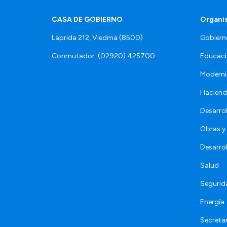
CASA DE GOBIERNO
Organi
Laprida 212, Viedma (8500)
Gobiern
Conmutador: (02920) 425700
Educaci
Moderni
Hacien
Desarro
Obras y 
Desarro
Salud
Segurid
Energía
Secretar