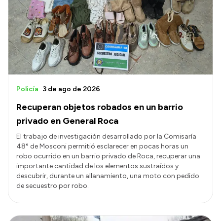
Acerca de Río Negro
Historia
Geografía
Invertí en Río Negro
Policía
3 de ago de 2026
Recuperan objetos robados en un barrio
Transparencia
privado en General Roca
Presupuesto
El trabajo de investigación desarrollado por la Comisaría
48° de Mosconi permitió esclarecer en pocas horas un
Boletín Oficial
robo ocurrido en un barrio privado de Roca, recuperar una
Compras y licitaciones
importante cantidad de los elementos sustraídos y
descubrir, durante un allanamiento, una moto con pedido
Consulta de expedientes
de secuestro por robo.
Consulta de pago a proveedores
Convocatorias