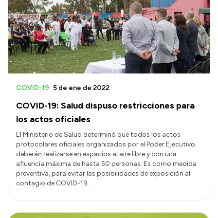
Acerca de Río Negro
Historia
Geografía
Invertí en Río Negro
COVID-19
5 de ene de 2022
COVID-19: Salud dispuso restricciones para
Transparencia
los actos oficiales
Presupuesto
El Ministerio de Salud determinó que todos los actos
protocolares oficiales organizados por el Poder Ejecutivo
Boletín Oficial
deberán realizarse en espacios al aire libre y con una
Compras y licitaciones
afluencia máxima de hasta 50 personas. Es como medida
preventiva, para evitar las posibilidades de exposición al
Consulta de expedientes
contagio de COVID-19.
Consulta de pago a proveedores
Convocatorias