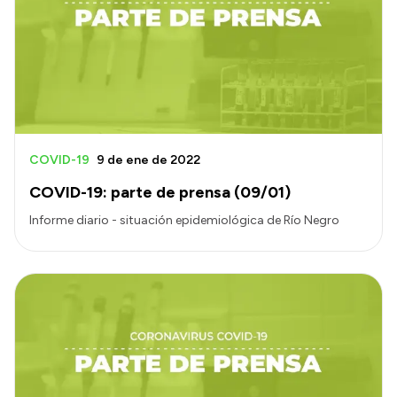
Acerca de Río Negro
Historia
Geografía
Invertí en Río Negro
COVID-19
9 de ene de 2022
COVID-19: parte de prensa (09/01)
Transparencia
Informe diario - situación epidemiológica de Río Negro
Presupuesto
Boletín Oficial
Compras y licitaciones
Consulta de expedientes
Consulta de pago a proveedores
Convocatorias