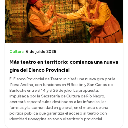
Acerca de Río Negro
Historia
Geografía
Invertí en Río Negro
Cultura
6 de jul de 2026
Más teatro en territorio: comienza una nueva
Transparencia
gira del Elenco Provincial
Presupuesto
El Elenco Provincial de Teatro iniciará una nueva gira por la
Zona Andina, con funciones en El Bolsón y San Carlos de
Boletín Oficial
Bariloche entre el 14 y el 26 de julio. La propuesta,
Compras y licitaciones
impulsada por la Secretaría de Cultura de Río Negro,
acercará espectáculos destinados a las infancias, las
Consulta de expedientes
familias y la comunidad en general, en el marco de una
Consulta de pago a proveedores
política pública que garantiza el acceso al teatro con
identidad rionegrina en todo el territorio provincial.
Convocatorias