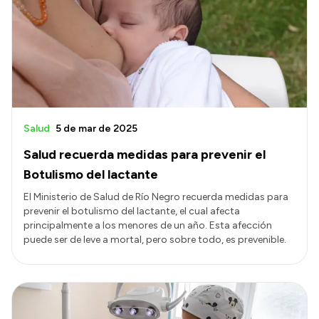
Acerca de Río Negro
Historia
Geografía
Invertí en Río Negro
Salud
5 de mar de 2025
Salud recuerda medidas para prevenir el
Transparencia
Botulismo del lactante
Presupuesto
El Ministerio de Salud de Río Negro recuerda medidas para
prevenir el botulismo del lactante, el cual afecta
Boletín Oficial
principalmente a los menores de un año. Esta afección
Compras y licitaciones
puede ser de leve a mortal, pero sobre todo, es prevenible.
Consulta de expedientes
Consulta de pago a proveedores
Convocatorias