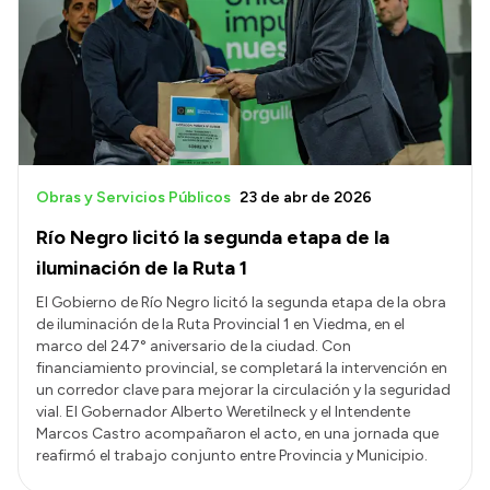
Acerca de Río Negro
Historia
Geografía
Invertí en Río Negro
Obras y Servicios Públicos
23 de abr de 2026
Río Negro licitó la segunda etapa de la
Transparencia
iluminación de la Ruta 1
Presupuesto
El Gobierno de Río Negro licitó la segunda etapa de la obra
de iluminación de la Ruta Provincial 1 en Viedma, en el
Boletín Oficial
marco del 247° aniversario de la ciudad. Con
Compras y licitaciones
financiamiento provincial, se completará la intervención en
un corredor clave para mejorar la circulación y la seguridad
Consulta de expedientes
vial. El Gobernador Alberto Weretilneck y el Intendente
Consulta de pago a proveedores
Marcos Castro acompañaron el acto, en una jornada que
reafirmó el trabajo conjunto entre Provincia y Municipio.
Convocatorias