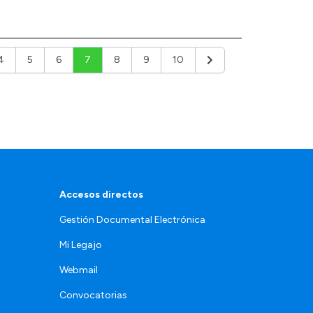
4
5
6
7
8
9
10
r
Siguiente
Accesos directos
Gestión Documental Electrónica
Mi Legajo
Webmail
Convocatorias