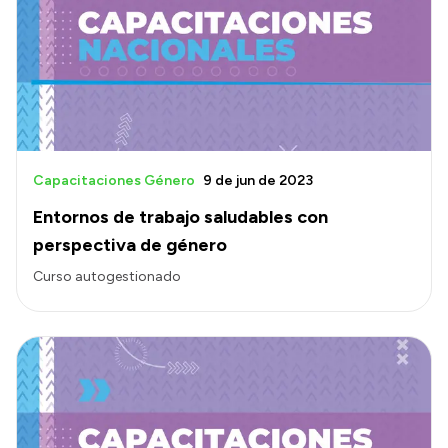
Acerca de Río Negro
Historia
Geografía
Invertí en Río Negro
Capacitaciones Género
9 de jun de 2023
Entornos de trabajo saludables con
Transparencia
perspectiva de género
Presupuesto
Curso autogestionado
Boletín Oficial
Compras y licitaciones
Consulta de expedientes
Consulta de pago a proveedores
Convocatorias