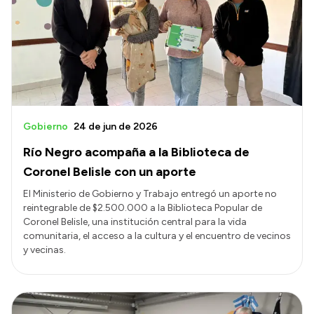
Acerca de Río Negro
Historia
Geografía
Invertí en Río Negro
Gobierno
24 de jun de 2026
Río Negro acompaña a la Biblioteca de
Transparencia
Coronel Belisle con un aporte
Presupuesto
El Ministerio de Gobierno y Trabajo entregó un aporte no
reintegrable de $2.500.000 a la Biblioteca Popular de
Boletín Oficial
Coronel Belisle, una institución central para la vida
Compras y licitaciones
comunitaria, el acceso a la cultura y el encuentro de vecinos
y vecinas.
Consulta de expedientes
Consulta de pago a proveedores
Convocatorias