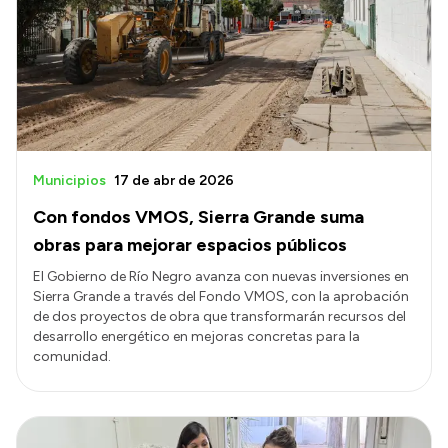
Acerca de Río Negro
Historia
Geografía
Invertí en Río Negro
Municipios
17 de abr de 2026
Con fondos VMOS, Sierra Grande suma
Transparencia
obras para mejorar espacios públicos
Presupuesto
El Gobierno de Río Negro avanza con nuevas inversiones en
Sierra Grande a través del Fondo VMOS, con la aprobación
Boletín Oficial
de dos proyectos de obra que transformarán recursos del
Compras y licitaciones
desarrollo energético en mejoras concretas para la
comunidad.
Consulta de expedientes
Consulta de pago a proveedores
Convocatorias