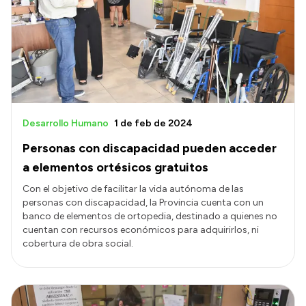
Acerca de Río Negro
Historia
Geografía
Invertí en Río Negro
Desarrollo Humano
1 de feb de 2024
Personas con discapacidad pueden acceder
Transparencia
a elementos ortésicos gratuitos
Presupuesto
Con el objetivo de facilitar la vida autónoma de las
personas con discapacidad, la Provincia cuenta con un
Boletín Oficial
banco de elementos de ortopedia, destinado a quienes no
Compras y licitaciones
cuentan con recursos económicos para adquirirlos, ni
cobertura de obra social.
Consulta de expedientes
Consulta de pago a proveedores
Convocatorias