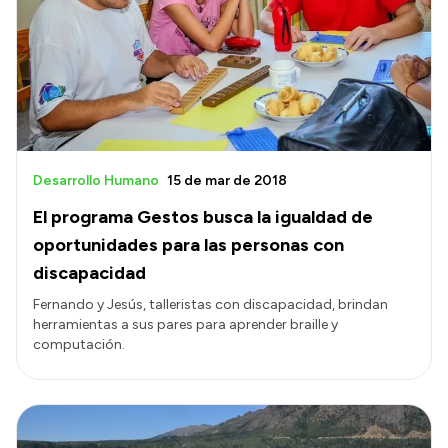
Acerca de Río Negro
Historia
Geografía
Invertí en Río Negro
Desarrollo Humano
15 de mar de 2018
El programa Gestos busca la igualdad de
Transparencia
oportunidades para las personas con
Presupuesto
discapacidad
Boletín Oficial
Fernando y Jesús, talleristas con discapacidad, brindan
herramientas a sus pares para aprender braille y
Compras y licitaciones
computación.
Consulta de expedientes
Consulta de pago a proveedores
Convocatorias