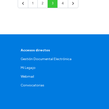
1
2
3
4
Anterior
Siguiente
Accesos directos
Gestión Documental Electrónica
Mi Legajo
Webmail
Convocatorias