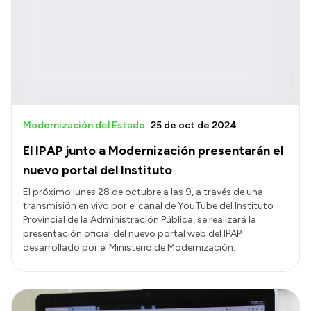
Acerca de Río Negro
Historia
Geografía
Invertí en Río Negro
Modernización del Estado
25 de oct de 2024
El IPAP junto a Modernización presentarán el
Transparencia
nuevo portal del Instituto
Presupuesto
El próximo lunes 28 de octubre a las 9, a través de una
transmisión en vivo por el canal de YouTube del Instituto
Boletín Oficial
Provincial de la Administración Pública, se realizará la
Compras y licitaciones
presentación oficial del nuevo portal web del IPAP
desarrollado por el Ministerio de Modernización.
Consulta de expedientes
Consulta de pago a proveedores
Convocatorias