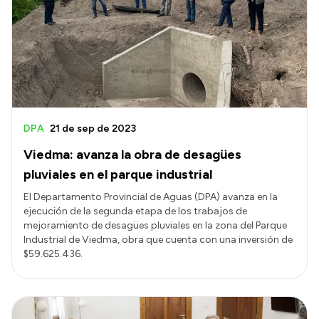
Acerca de Río Negro
Historia
Geografía
Invertí en Río Negro
DPA
21 de sep de 2023
Viedma: avanza la obra de desagües
Transparencia
pluviales en el parque industrial
Presupuesto
El Departamento Provincial de Aguas (DPA) avanza en la
ejecución de la segunda etapa de los trabajos de
Boletín Oficial
mejoramiento de desagües pluviales en la zona del Parque
Compras y licitaciones
Industrial de Viedma, obra que cuenta con una inversión de
$59.625.436.
Consulta de expedientes
Consulta de pago a proveedores
Convocatorias