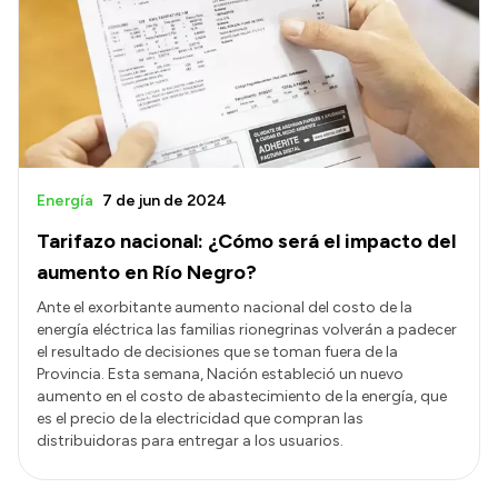
Acerca de Río Negro
Historia
Geografía
Invertí en Río Negro
Energía
7 de jun de 2024
Tarifazo nacional: ¿Cómo será el impacto del
Transparencia
aumento en Río Negro?
Presupuesto
Ante el exorbitante aumento nacional del costo de la
energía eléctrica las familias rionegrinas volverán a padecer
Boletín Oficial
el resultado de decisiones que se toman fuera de la
Compras y licitaciones
Provincia. Esta semana, Nación estableció un nuevo
aumento en el costo de abastecimiento de la energía, que
Consulta de expedientes
es el precio de la electricidad que compran las
Consulta de pago a proveedores
distribuidoras para entregar a los usuarios.
Convocatorias