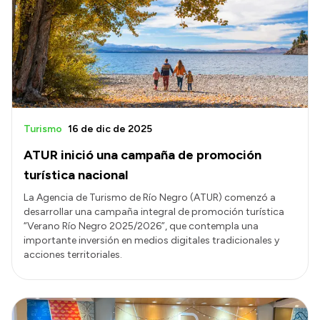
Acerca de Río Negro
Historia
Geografía
Invertí en Río Negro
Turismo
16 de dic de 2025
ATUR inició una campaña de promoción
Transparencia
turística nacional
Presupuesto
La Agencia de Turismo de Río Negro (ATUR) comenzó a
desarrollar una campaña integral de promoción turística
Boletín Oficial
“Verano Río Negro 2025/2026”, que contempla una
Compras y licitaciones
importante inversión en medios digitales tradicionales y
acciones territoriales.
Consulta de expedientes
Consulta de pago a proveedores
Convocatorias