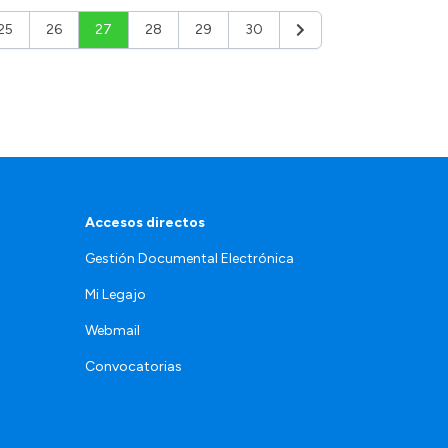
25
26
27
28
29
30
Siguiente
Accesos directos
Gestión Documental Electrónica
Mi Legajo
Webmail
Convocatorias