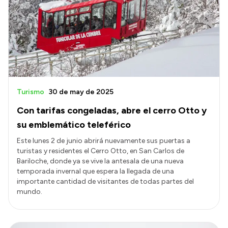
Acerca de Río Negro
Historia
Geografía
Invertí en Río Negro
Turismo
30 de may de 2025
Con tarifas congeladas, abre el cerro Otto y
Transparencia
su emblemático teleférico
Presupuesto
Este lunes 2 de junio abrirá nuevamente sus puertas a
turistas y residentes el Cerro Otto, en San Carlos de
Boletín Oficial
Bariloche, donde ya se vive la antesala de una nueva
Compras y licitaciones
temporada invernal que espera la llegada de una
importante cantidad de visitantes de todas partes del
Consulta de expedientes
mundo.
Consulta de pago a proveedores
Convocatorias