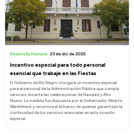
Acerca de Río Negro
Historia
Geografía
Invertí en Río Negro
Desarrollo Humano
23 de dic de 2025
Incentivo especial para todo personal
Transparencia
esencial que trabaje en las Fiestas
Presupuesto
El Gobierno de Río Negro otorgará un incentivo especial
para el personal de la Administración Pública que cumpla
Boletín Oficial
servicios durante las celebraciones de Navidad y Año
Compras y licitaciones
Nuevo. La medida fue dispuesta por el Gobernador Alberto
Weretilneck y reconoce el esfuerzo de quienes garantizan la
Consulta de expedientes
continuidad de los servicios esenciales en esta ocasión
Consulta de pago a proveedores
especial.
Convocatorias