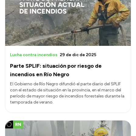
Acerca de Río Negro
Historia
Geografía
Invertí en Río Negro
Lucha contra incendios
29 de dic de 2025
Parte SPLIF: situación por riesgo de
Transparencia
incendios en Río Negro
Presupuesto
El Gobierno de Río Negro difundió el parte diario del SPLIF
con el estado de situación en la provincia, en el marco del
Boletín Oficial
período de mayor riesgo de incendios forestales durante la
Compras y licitaciones
temporada de verano.
Consulta de expedientes
Consulta de pago a proveedores
Convocatorias