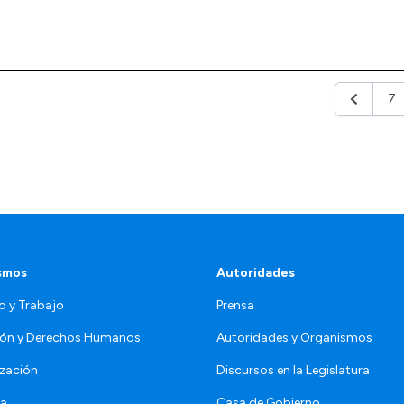
7
Anterior
smos
Autoridades
o y Trabajo
Prensa
ón y Derechos Humanos
Autoridades y Organismos
zación
Discursos en la Legislatura
da
Casa de Gobierno