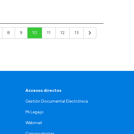
8
9
10
11
12
13
Siguiente
Accesos directos
Gestión Documental Electrónica
Mi Legajo
Webmail
Convocatorias