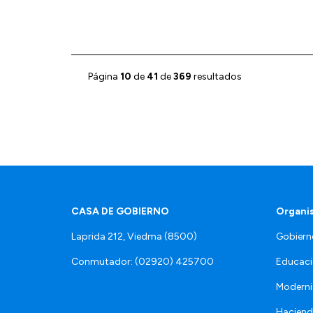
Página
10
de
41
de
369
resultados
CASA DE GOBIERNO
Organi
Laprida 212, Viedma (8500)
Gobiern
Conmutador: (02920) 425700
Educaci
Moderni
Hacien