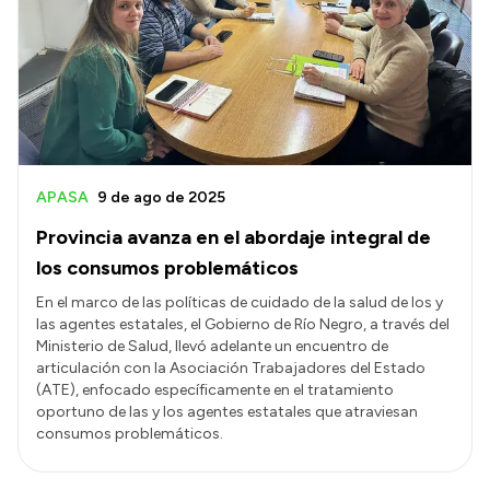
Acerca de Río Negro
Historia
Geografía
Invertí en Río Negro
APASA
9 de ago de 2025
Provincia avanza en el abordaje integral de
Transparencia
los consumos problemáticos
Presupuesto
En el marco de las políticas de cuidado de la salud de los y
las agentes estatales, el Gobierno de Río Negro, a través del
Boletín Oficial
Ministerio de Salud, llevó adelante un encuentro de
Compras y licitaciones
articulación con la Asociación Trabajadores del Estado
(ATE), enfocado específicamente en el tratamiento
Consulta de expedientes
oportuno de las y los agentes estatales que atraviesan
Consulta de pago a proveedores
consumos problemáticos.
Convocatorias