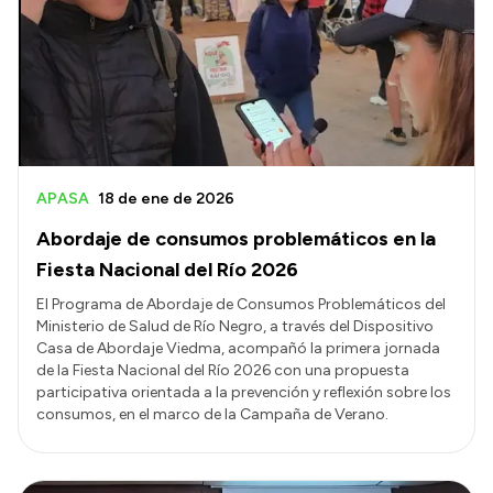
Acerca de Río Negro
Historia
Geografía
Invertí en Río Negro
APASA
18 de ene de 2026
Abordaje de consumos problemáticos en la
Transparencia
Fiesta Nacional del Río 2026
Presupuesto
El Programa de Abordaje de Consumos Problemáticos del
Ministerio de Salud de Río Negro, a través del Dispositivo
Boletín Oficial
Casa de Abordaje Viedma, acompañó la primera jornada
Compras y licitaciones
de la Fiesta Nacional del Río 2026 con una propuesta
participativa orientada a la prevención y reflexión sobre los
Consulta de expedientes
consumos, en el marco de la Campaña de Verano.
Consulta de pago a proveedores
Convocatorias