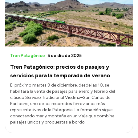
Acerca de Río Negro
Historia
Geografía
Invertí en Río Negro
Tren Patagónico
5 de dic de 2025
Tren Patagónico: precios de pasajes y
Transparencia
servicios para la temporada de verano
Presupuesto
El próximo martes 9 de diciembre, desde las 10, se
habilitará la venta de pasajes para enero y febrero del
Boletín Oficial
clásico Servicio Tradicional Viedma–San Carlos de
Compras y licitaciones
Bariloche, uno de los recorridos ferroviarios más
representativos de la Patagonia. La formación sigue
Consulta de expedientes
conectando mar y montaña en un viaje que combina
Consulta de pago a proveedores
paisajes únicos y propuestas a bordo.
Convocatorias