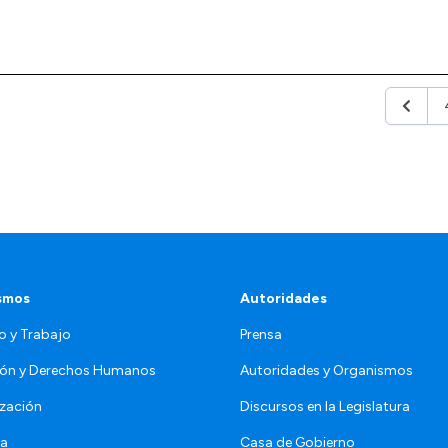
Anterio
smos
Autoridades
o y Trabajo
Prensa
ón y Derechos Humanos
Autoridades y Organismos
zación
Discursos en la Legislatura
da
Casa de Gobierno