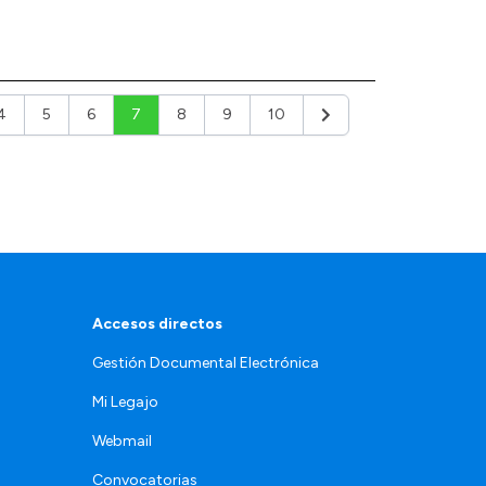
4
5
6
7
8
9
10
r
Siguiente
Accesos directos
Gestión Documental Electrónica
Mi Legajo
Webmail
Convocatorias