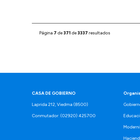
Página
7
de
371
de
3337
resultados
CASA DE GOBIERNO
Organi
Laprida 212, Viedma (8500)
Gobiern
Conmutador: (02920) 425700
Educaci
Moderni
Hacien