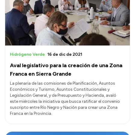
Acerca de Río Negro
Historia
Geografía
Invertí en Río Negro
Hidrógeno Verde
16 de dic de 2021
Aval legislativo para la creación de una Zona
Transparencia
Franca en Sierra Grande
Presupuesto
La plenaria de las comisiones de Planificación, Asuntos
Económicos y Turismo, Asuntos Constitucionales y
Boletín Oficial
Legislación General, y de Presupuesto y Hacienda, avaló
Compras y licitaciones
este miércoles la iniciativa que busca ratificar el convenio
suscripto entre Río Negro y Nación para crear una Zona
Consulta de expedientes
Franca en la Provincia.
Consulta de pago a proveedores
Convocatorias