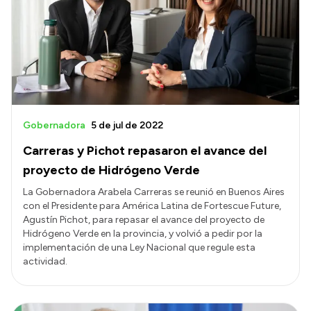
Acerca de Río Negro
Historia
Geografía
Invertí en Río Negro
Gobernadora
5 de jul de 2022
Carreras y Pichot repasaron el avance del
Transparencia
proyecto de Hidrógeno Verde
Presupuesto
La Gobernadora Arabela Carreras se reunió en Buenos Aires
con el Presidente para América Latina de Fortescue Future,
Boletín Oficial
Agustín Pichot, para repasar el avance del proyecto de
Compras y licitaciones
Hidrógeno Verde en la provincia, y volvió a pedir por la
implementación de una Ley Nacional que regule esta
Consulta de expedientes
actividad.
Consulta de pago a proveedores
Convocatorias