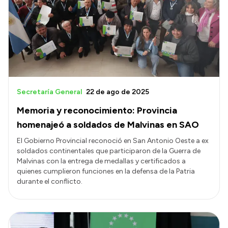
Acerca de Río Negro
Historia
Geografía
Invertí en Río Negro
Secretaría General
22 de ago de 2025
Memoria y reconocimiento: Provincia
Transparencia
homenajeó a soldados de Malvinas en SAO
Presupuesto
El Gobierno Provincial reconoció en San Antonio Oeste a ex
soldados continentales que participaron de la Guerra de
Boletín Oficial
Malvinas con la entrega de medallas y certificados a
Compras y licitaciones
quienes cumplieron funciones en la defensa de la Patria
durante el conflicto.
Consulta de expedientes
Consulta de pago a proveedores
Convocatorias