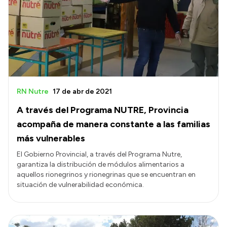
Acerca de Río Negro
Historia
Geografía
Invertí en Río Negro
RN Nutre
17 de abr de 2021
A través del Programa NUTRE, Provincia
Transparencia
acompaña de manera constante a las familias
Presupuesto
más vulnerables
Boletín Oficial
El Gobierno Provincial, a través del Programa Nutre,
garantiza la distribución de módulos alimentarios a
Compras y licitaciones
aquellos rionegrinos y rionegrinas que se encuentran en
Consulta de expedientes
situación de vulnerabilidad económica.
Consulta de pago a proveedores
Convocatorias