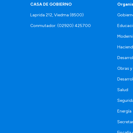
CASA DE GOBIERNO
Organi
Laprida 212, Viedma (8500)
Gobiern
Conmutador: (02920) 425700
Educaci
Moderni
Hacien
Desarro
Obras y 
Desarro
Salud
Segurid
Energía
Secretar
Fiscalía