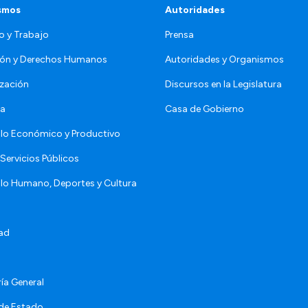
smos
Autoridades
o y Trabajo
Prensa
ón y Derechos Humanos
Autoridades y Organismos
zación
Discursos en la Legislatura
da
Casa de Gobierno
llo Económico y Productivo
Servicios Públicos
llo Humano, Deportes y Cultura
ad
ía General
 de Estado