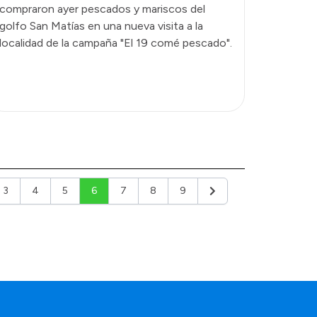
compraron ayer pescados y mariscos del
golfo San Matías en una nueva visita a la
localidad de la campaña "El 19 comé pescado".
3
4
5
6
7
8
9
or
Siguiente