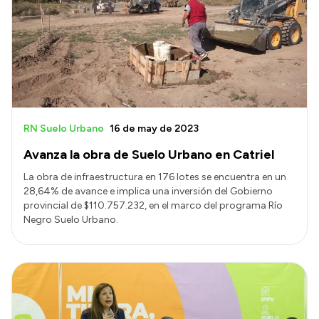
Acerca de Río Negro
Historia
Geografía
Invertí en Río Negro
RN Suelo Urbano
16 de may de 2023
Avanza la obra de Suelo Urbano en Catriel
Transparencia
La obra de infraestructura en 176 lotes se encuentra en un
Presupuesto
28,64% de avance e implica una inversión del Gobierno
provincial de $110.757.232, en el marco del programa Río
Boletín Oficial
Negro Suelo Urbano.
Compras y licitaciones
Consulta de expedientes
Consulta de pago a proveedores
Convocatorias