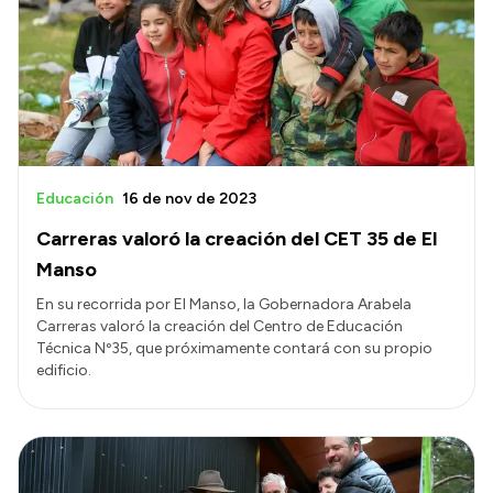
Acerca de Río Negro
Historia
Geografía
Invertí en Río Negro
Educación
16 de nov de 2023
Carreras valoró la creación del CET 35 de El
Transparencia
Manso
Presupuesto
En su recorrida por El Manso, la Gobernadora Arabela
Carreras valoró la creación del Centro de Educación
Boletín Oficial
Técnica Nº35, que próximamente contará con su propio
Compras y licitaciones
edificio.
Consulta de expedientes
Consulta de pago a proveedores
Convocatorias