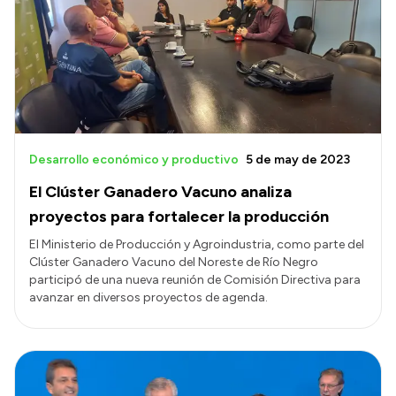
Acerca de Río Negro
Historia
Geografía
Invertí en Río Negro
Desarrollo económico y productivo
5 de may de 2023
El Clúster Ganadero Vacuno analiza
Transparencia
proyectos para fortalecer la producción
Presupuesto
El Ministerio de Producción y Agroindustria, como parte del
Clúster Ganadero Vacuno del Noreste de Río Negro
Boletín Oficial
participó de una nueva reunión de Comisión Directiva para
Compras y licitaciones
avanzar en diversos proyectos de agenda.
Consulta de expedientes
Consulta de pago a proveedores
Convocatorias