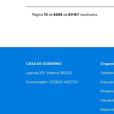
Página
10
de
6686
de
60167
resultados
CASA DE GOBIERNO
Organi
Laprida 212, Viedma (8500)
Gobiern
Conmutador: (02920) 425700
Educaci
Moderni
Hacien
Desarro