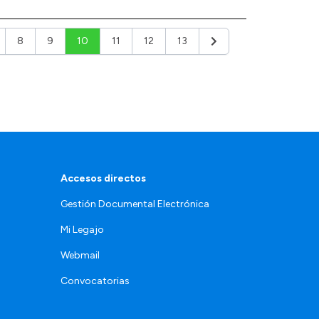
8
9
10
11
12
13
Siguiente
Accesos directos
Gestión Documental Electrónica
Mi Legajo
Webmail
Convocatorias