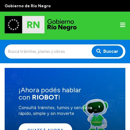
Gobierno de Río Negro
Buscar
Inicio
Autoridades
¡Ahora podés hablar
con
RIOBOT
!
Prensa
Autoridades y Organismos
Consultá trámites, turnos y servicios
rápido, simple y sin moverte
Discursos en la Legislatura
Casa de Gobierno