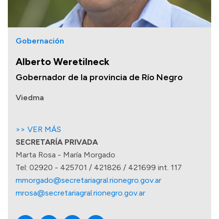
Gobernación
Alberto Weretilneck
Gobernador de la provincia de Río Negro
Viedma
>> VER MÁS
SECRETARÍA PRIVADA
Marta Rosa - María Morgado
Tel: 02920 - 425701 / 421826 / 421699 int. 117
mmorgado@secretariagral.rionegro.gov.ar
mrosa@secretariagral.rionegro.gov.ar