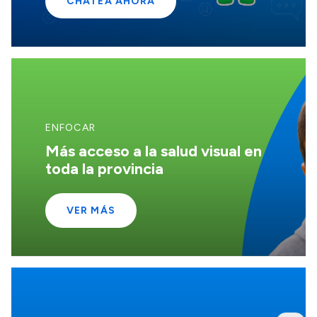
CHATEÁ AHORA
Acerca de Río Negro
Historia
Geografía
Invertí en Río Negro
ENFOCAR
Más acceso a la salud visual en
Transparencia
toda la provincia
Presupuesto
VER MÁS
Boletín Oficial
Compras y licitaciones
Consulta de expedientes
Consulta de pago a proveedores
Convocatorias